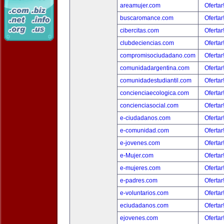
areamujer.com
Ofertar
buscaromance.com
Ofertar
cibercitas.com
Ofertar
clubdeciencias.com
Ofertar
compromisociudadano.com
Ofertar
comunidadargentina.com
Ofertar
comunidadestudiantil.com
Ofertar
concienciaecologica.com
Ofertar
concienciasocial.com
Ofertar
e-ciudadanos.com
Ofertar
e-comunidad.com
Ofertar
e-jovenes.com
Ofertar
e-Mujer.com
Ofertar
e-mujeres.com
Ofertar
e-padres.com
Ofertar
e-voluntarios.com
Ofertar
eciudadanos.com
Ofertar
ejovenes.com
Ofertar