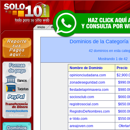
Dominios de la Categoría
42 dominios en esta categ
Mostrando 1 de 42
Nombre de Dominio
Precio
opinionciudadana.com
$2,900.
zonadeseguridad.com
$990.0
fiestadelaprimavera.com
$980.0
sociosclub.com
$660.0
registrosocial.com
$650.0
RegistroDeNombres.com
$600.0
e-Voto.com
$550.0
areajoven.com
Ofertar