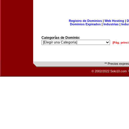
Registro de Dominios
|
Web Hosting
|
D
Dominios Expirados
|
Industrias
|
Indu
Categorías de Dominio:
[Pág. princi
** Precios expre
© 2002/2022 Solo10.com