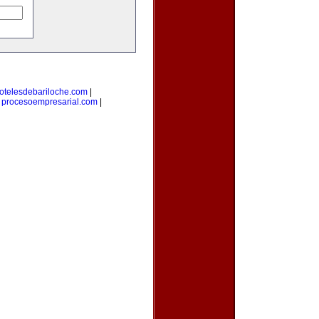
otelesdebariloche.com
|
|
procesoempresarial.com
|