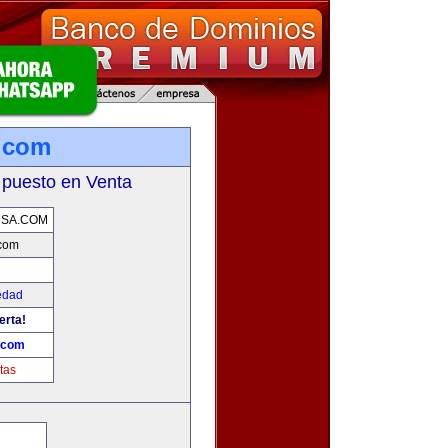
.com
 puesto en Venta
USA.COM
com
edad
erta!
.com
tas