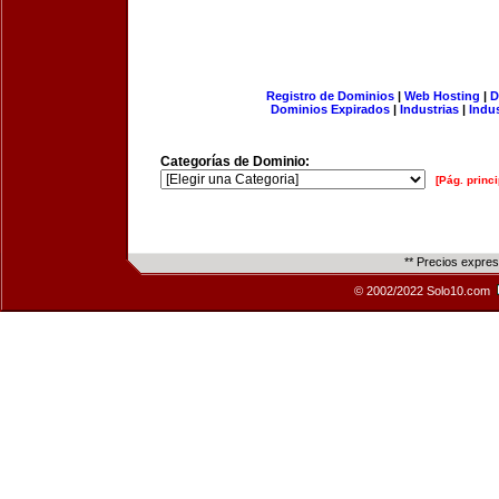
Registro de Dominios
|
Web Hosting
|
D
Dominios Expirados
|
Industrias
|
Indu
Categorías de Dominio:
[Pág. princi
** Precios expre
© 2002/2022 Solo10.com