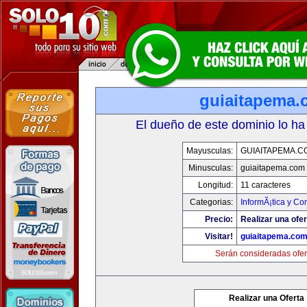
guiaitapema.
El dueño de este dominio lo ha
Mayusculas:
GUIAITAPEMA.C
Minusculas:
guiaitapema.com
Longitud:
11 caracteres
Categorias:
InformÃ¡tica y C
Precio:
Realizar una ofer
Visitar!
guiaitapema.co
Serán consideradas ofer
Realizar una Oferta