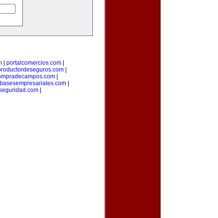
m
|
portalcomercios.com
|
productordeseguros.com
|
ompradecampos.com
|
basesempresariales.com
|
seguridad.com
|