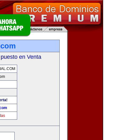
.com
 puesto en Venta
IAL.COM
com
erta!
.com
tas