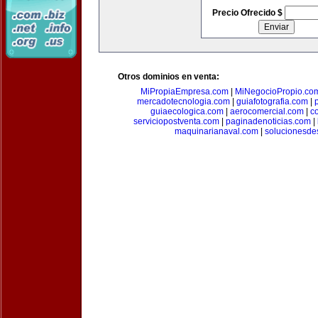
Precio Ofrecido $
Otros dominios en venta:
MiPropiaEmpresa.com
|
MiNegocioPropio.co
mercadotecnologia.com
|
guiafotografia.com
|
guiaecologica.com
|
aerocomercial.com
|
c
serviciopostventa.com
|
paginadenoticias.com
|
maquinarianaval.com
|
solucionesde