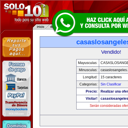
casaslosangele
Vendido!
Mayusculas:
CASASLOSANG
Minusculas:
casaslosangeles
Longitud:
15 caracteres
Categorias:
Sin Clasificar
Precio:
Realizar una ofer
Visitar!
casaslosangele
Serán consideradas ofer