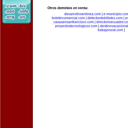
Otros dominios en venta:
desarrollosenlinea.com
|
e-municipio.co
boletincomercial.com
|
detectordebilletes.com
|
e
casasensanfrancisco.com
|
directorioecuador.c
proyectostecnologicos.com
|
destinovacaciona
trabajorural.com
|