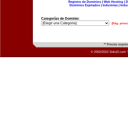
Registro de Dominios
|
Web Hosting
|
D
Dominios Expirados
|
Industrias
|
Indu
Categorías de Dominio:
[Pág. princi
** Precios expre
© 2002/2022 Solo10.com