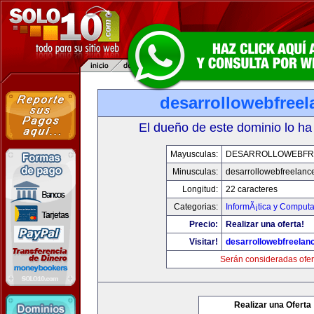
desarrollowebfree
El dueño de este dominio lo ha
Mayusculas:
DESARROLLOWEBFR
Minusculas:
desarrollowebfreelanc
Longitud:
22 caracteres
Categorias:
InformÃ¡tica y Computa
Precio:
Realizar una oferta!
Visitar!
desarrollowebfreelan
Serán consideradas ofer
Realizar una Oferta