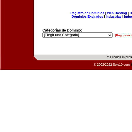
Registro de Dominios
|
Web Hosting
|
D
Dominios Expirados
|
Industrias
|
Indu
Categorías de Dominio:
[Pág. princi
** Precios expre
© 2002/2022 Solo10.com