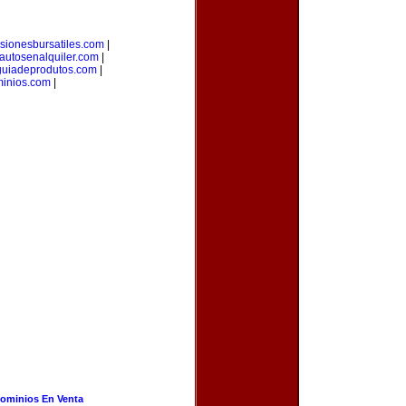
rsionesbursatiles.com
|
autosenalquiler.com
|
guiadeprodutos.com
|
minios.com
|
ominios En Venta