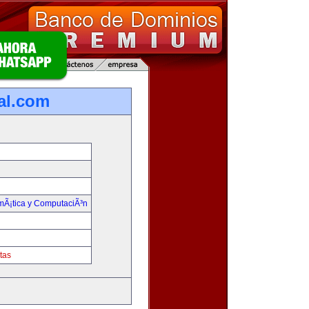
ual.com
rmÃ¡tica y ComputaciÃ³n
tas