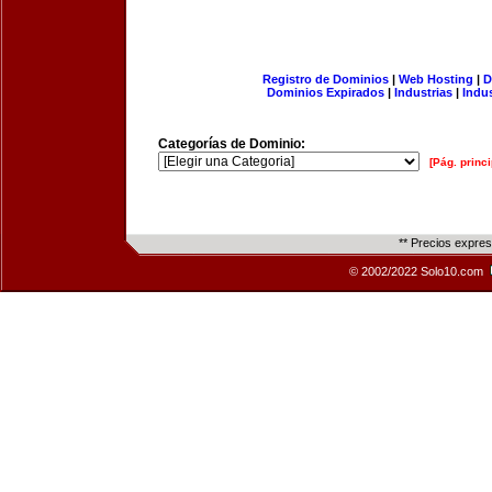
Registro de Dominios
|
Web Hosting
|
D
Dominios Expirados
|
Industrias
|
Indu
Categorías de Dominio:
[Pág. princi
** Precios expre
© 2002/2022 Solo10.com