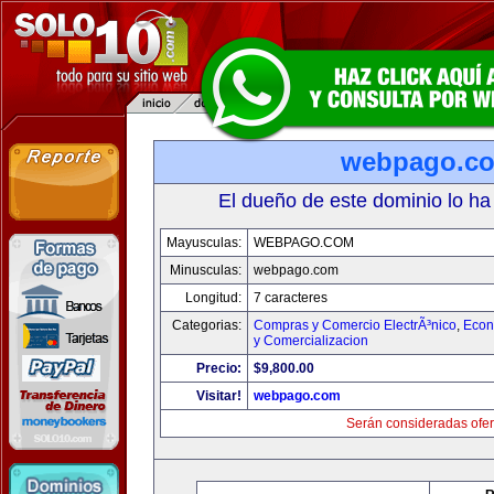
webpago.c
El dueño de este dominio lo ha
Mayusculas:
WEBPAGO.COM
Minusculas:
webpago.com
Longitud:
7 caracteres
Categorias:
Compras y Comercio ElectrÃ³nico
,
Econ
y Comercializacion
Precio:
$9,800.00
Visitar!
webpago.com
Serán consideradas ofer