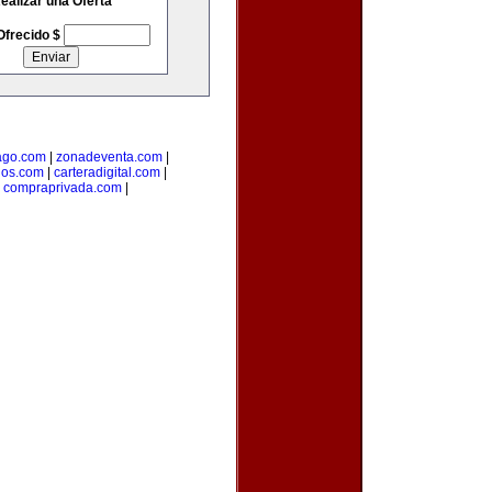
ealizar una Oferta
Ofrecido $
go.com
|
zonadeventa.com
|
dos.com
|
carteradigital.com
|
|
compraprivada.com
|